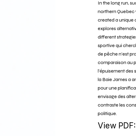
In the long run, s
northern Quebec w
created a unique o
explores alternat
different strategie
sportive qui cherc
de pêche n'est pra
comparaison au pot
l'épuisement des s
la Baie James a a
pour une planifica
envisage des alter
contraste les cons
politique.
View PDF: