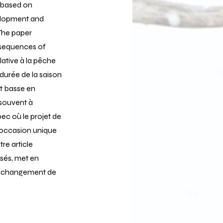
s based on
elopment and
 The paper
nsequences of
lative à la pêche
 durée de la saison
it basse en
 souvent à
ec où le projet de
 occasion unique
re article
isés, met en
'un changement de