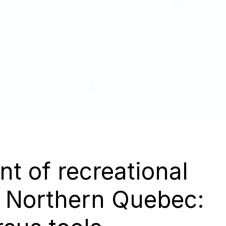
About
New Page
New Page
Projects
bac à sable
Ressou
Search
 of recreational
in Northern Quebec: